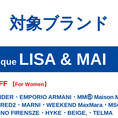
対象ブランド
LISA & MAI
ique
FF
【For Women】
NDER
EMPORIO ARMANI
MM⑥ Maison M
RED2
MARNI
WEEKEND MaxMara
MS
NO FIRENSZE
HYKE
BEIGE,
TELMA