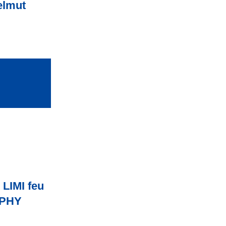
elmut
LIMI feu
OPHY