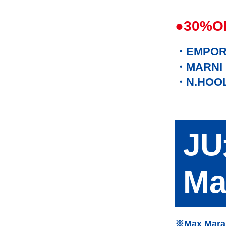
●30%O
EMPOR
MARNI
N.HOO
J
Ma
※Max Mar