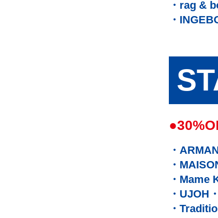
rag & 
INGEB
ST
●30%O
ARMAN
MAISO
Mame K
UJOH
Traditi