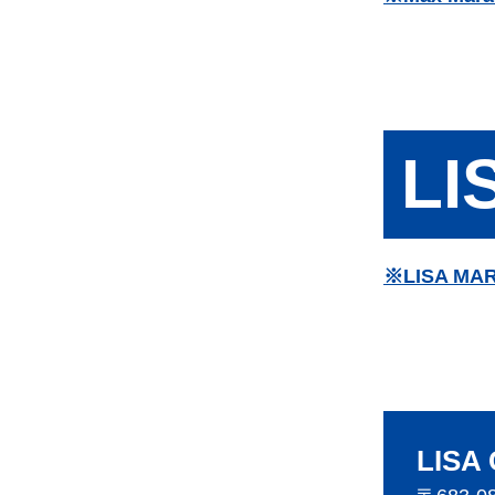
L
※LISA MA
LISA 