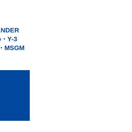
ANDER
o
Y-3
MSGM