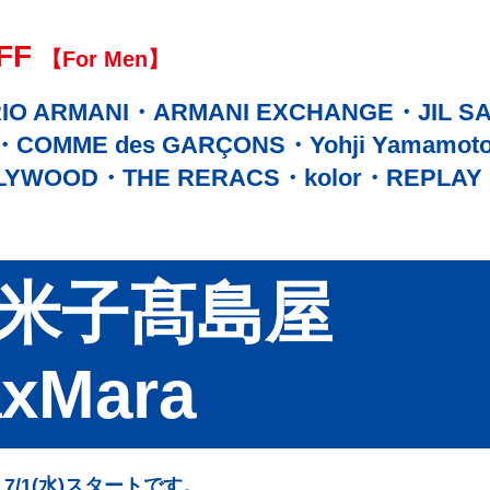
FF
【For Men】
IO ARMANI
ARMANI EXCHANGE
JIL S
COMME des GARÇONS
Yohji Yamamot
LYWOOD
THE RERACS
kolor
REPLAY
U米子髙島屋
xMara
a 7/1(水)スタートです。