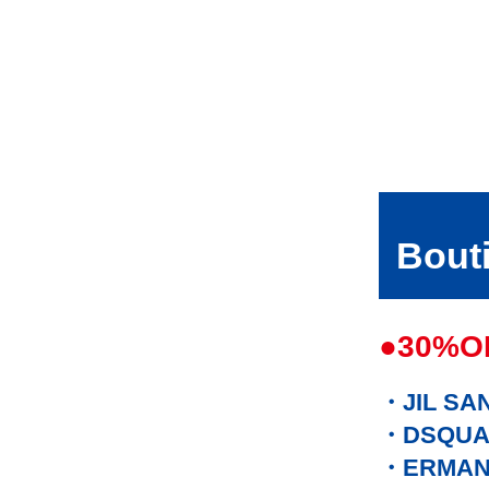
Bout
●30%O
JIL SA
DSQUA
ERMAN