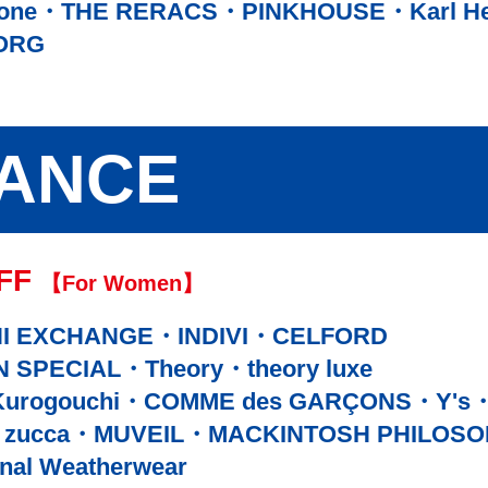
bone
THE RERACS
PINKHOUSE
Karl H
ORG
ANCE
FF
【For Women】
I EXCHANGE
INDIVI
CELFORD
N SPECIAL
Theory
theory luxe
urogouchi
COMME des GARÇONS
Y's
zucca
MUVEIL
MACKINTOSH PHILOS
onal Weatherwear